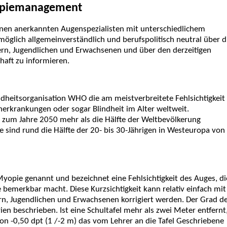
opiemanagement
nen anerkannten Augenspezialisten mit unterschiedlichem
möglich allgemeinverständlich und berufspolitisch neutral über d
dern, Jugendlichen und Erwachsenen und über den derzeitigen
aft zu informieren.
undheitsorganisation WHO die am meistverbreitete Fehlsichtigkeit
herkrankungen oder sogar Blindheit im Alter weltweit.
 zum Jahre 2050 mehr als die Hälfte der Weltbevölkerung
e sind rund die Hälfte der 20- bis 30-Jährigen in Westeuropa von
Myopie genannt und bezeichnet eine Fehlsichtigkeit des Auges, di
 bemerkbar macht. Diese Kurzsichtigkeit kann relativ einfach mit
ern, Jugendlichen und Erwachsenen korrigiert werden. Der Grad d
ien beschrieben. Ist eine Schultafel mehr als zwei Meter entfernt
von -0,50 dpt (1 /-2 m) das vom Lehrer an die Tafel Geschriebene