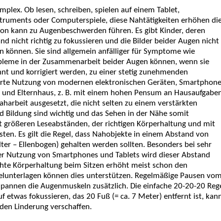
mplex. Ob lesen, schreiben, spielen auf einem Tablet,
nstruments oder Computerspiele,
diese Nahtätigkeiten erhöhen di
von kann zu Augenbeschwerden führen. Es gibt Kinder, deren
d nicht richtig zu fokussieren und die Bilder beider Augen nicht
können. Sie sind allgemein anfälliger für Symptome
wie
leme in der Zusammenarbeit beider Augen können, wenn sie
nt und korrigiert werden, zu einer stetig zunehmenden
ehrte Nutzung von modernen elektronischen Geräten, Smartphon
e und Elternhaus, z. B. mit einem hohen Pensum an Hausaufgaben
harbeit ausgesetzt, die nicht selten zu einem verstärkten
d Bildung sind wichtig und das Sehen in der Nähe somit
t größeren Leseabständen, der richtigen Körperhaltung und mit
ten. Es gilt die Regel, dass Nahobjekte in einem Abstand von
lter – Ellenbogen) gehalten werden sollten. Besonders bei sehr
r Nutzung von Smartphones und Tablets wird dieser Abstand
echte Körperhaltung beim Sitzen erhöht meist schon den
elunterlagen
können dies unterstützen. Regelmäßige Pausen vo
spannen die Augenmuskeln zusätzlich. Die einfache 20-20-20 Reg
f etwas fokussieren, das 20 Fuß (= ca. 7 Meter) entfernt ist, kan
den Linderung verschaffen.