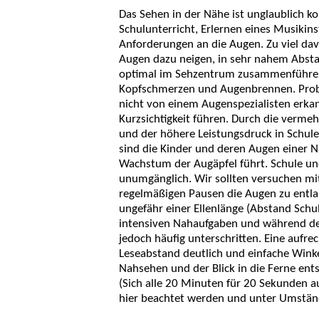
Das Sehen in der Nähe ist unglaublich ko
Schulunterricht, Erlernen eines Musiki
Anforderungen an die Augen. Zu viel da
Augen dazu neigen, in sehr nahem Abstan
optimal im Sehzentrum zusammenführen 
Kopfschmerzen und Augenbrennen. Prob
nicht von einem Augenspezialisten erkan
Kurzsichtigkeit führen. Durch die verm
und der höhere Leistungsdruck in Schul
sind die Kinder und deren Augen einer Na
Wachstum der Augäpfel führt. Schule un
unumgänglich. Wir sollten versuchen mi
regelmäßigen Pausen die Augen zu entlas
ungefähr einer Ellenlänge (Abstand Schu
intensiven Nahaufgaben und während de
jedoch häufig unterschritten. Eine aufr
Leseabstand deutlich und einfache Wink
Nahsehen und der Blick in die Ferne ent
(Sich alle 20 Minuten für 20 Sekunden au
hier beachtet werden und unter Umstän