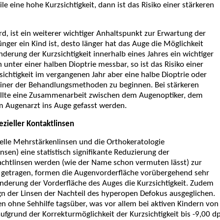
ile eine hohe Kurzsichtigkeit, dann ist das Risiko einer stärkeren
ird, ist ein weiterer wichtiger Anhaltspunkt zur Erwartung der
ünger ein Kind ist, desto länger hat das Auge die Möglichkeit
nderung der Kurzsichtigkeit innerhalb eines Jahres ein wichtiger
 unter einer halben Dioptrie messbar, so ist das Risiko einer
zsichtigkeit im vergangenen Jahr aber eine halbe Dioptrie oder
iner der Behandlungsmethoden zu beginnen. Bei stärkeren
sollte eine Zusammenarbeit zwischen dem Augenoptiker, dem
m Augenarzt ins Auge gefasst werden.
ezieller Kontaktlinsen
elle Mehrstärkenlinsen und die Orthokeratologie
sen) eine statistisch signiﬁkante Reduzierung der
chtlinsen werden (wie der Name schon vermuten lässt) zur
ht getragen, formen die Augenvorderﬂäche vorübergehend sehr
nderung der Vorderﬂäche des Auges die Kurzsichtigkeit. Zudem
n der Linsen der Nachteil des hyperopen Defokus ausgeglichen.
en ohne Sehhilfe tagsüber, was vor allem bei aktiven Kindern von
 aufgrund der Korrekturmöglichkeit der Kurzsichtigkeit bis -9,00 d