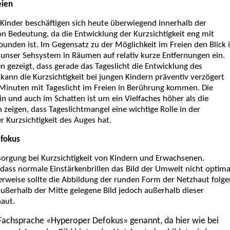
eien
Kinder beschäftigen sich heute überwiegend
innerhalb der
n Bedeutung, da die Entwicklung der Kurzsichtigkeit eng mit
unden ist. Im Gegensatz zu der Möglichkeit im Freien den Blick 
ch unser Sehsystem in Räumen auf relativ kurze Entfernungen ein.
 gezeigt, dass gerade das Tageslicht die Entwicklung des
kann die Kurzsichtigkeit bei jungen Kindern präventiv verzögert
 Minuten mit Tageslicht im Freien in Berührung kommen. Die
in und auch im Schatten ist um ein Vielfaches höher als die
zeigen, dass Tageslichtmangel eine wichtige Rolle in der
 Kurzsichtigkeit des Auges hat.
efokus
rsorgung bei Kurzsichtigkeit von Kindern
und Erwachsenen.
ass normale Einstärkenbrillen das Bild der Umwelt nicht optima
erweise sollte die Abbildung der runden Form der Netzhaut folge
außerhalb der Mitte gelegene Bild jedoch außerhalb dieser
haut.
 Fachsprache «Hyperoper Defokus» genannt, da hier wie bei