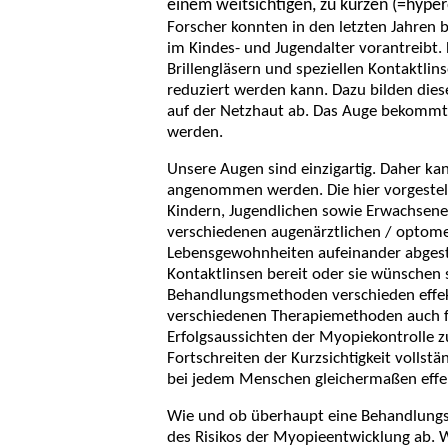
einem weitsichtigen, zu kurzen (=hyper
Forscher konnten in den letzten Jahren
im Kindes- und Jugendalter vorantreibt.
Brillengläsern und speziellen Kontaktli
reduziert werden kann. Dazu bilden diese
auf der Netzhaut ab. Das Auge bekommt 
werden.
Unsere Augen sind einzigartig. Daher ka
angenommen werden. Die hier vorgestell
Kindern, Jugendlichen sowie Erwachsenen
verschiedenen augenärztlichen / optom
Lebensgewohnheiten
aufeinander abgest
Kontaktlinsen bereit oder sie wünschen s
Behandlungsmethoden verschieden effekt
verschiedenen Therapiemethoden auch f
Erfolgsaussichten der Myopiekontrolle 
Fortschreiten der Kurzsichtigkeit vollstä
bei jedem Menschen gleichermaßen effek
Wie und ob überhaupt eine Behandlungs
des Risikos der Myopieentwicklung ab. Wi