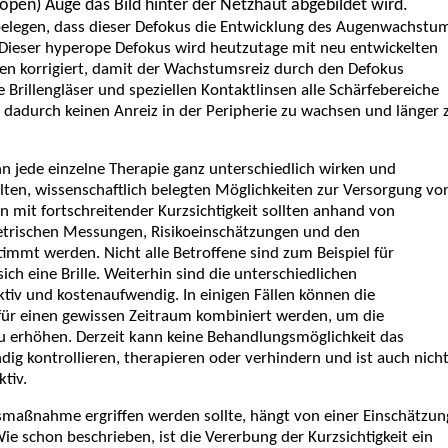
open) Auge das Bild hinter der Netzhaut abgebildet
wird.
 belegen, dass dieser Defokus die Entwicklung des Augenwachstu
 Dieser hyperope Defokus wird heutzutage mit neu entwickelten
nsen korrigiert, damit der Wachstumsreiz durch den Defokus
 Brillengläser und speziellen Kontaktlinsen alle Schärfebereiche
dadurch keinen Anreiz in der Peripherie zu wachsen und länger 
nn jede einzelne Therapie ganz unterschiedlich wirken und
ten, wissenschaftlich belegten Möglichkeiten zur Versorgung vo
 mit fortschreitender Kurzsichtigkeit sollten anhand von
etrischen Messungen, Risikoeinschätzungen und den
immt werden. Nicht alle Betroffene sind zum Beispiel für
ich eine Brille. Weiterhin sind die unterschiedlichen
iv und kostenaufwendig. In einigen Fällen können die
ür einen gewissen Zeitraum kombiniert werden, um die
zu erhöhen. Derzeit kann keine Behandlungsmöglichkeit das
ndig kontrollieren, therapieren oder verhindern und ist auch nich
tiv.
maßnahme ergriffen werden sollte, hängt von einer Einschätzun
e schon beschrieben, ist die Vererbung der Kurzsichtigkeit ein