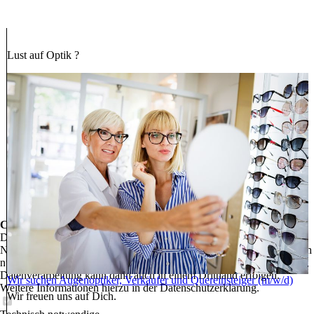
Lust auf Optik ?
Cookie-Einstellungen
Diese Webseite verwendet Cookies, um Besuchern ein optimales
Nutzererlebnis zu bieten. Bestimmte Inhalte von Drittanbietern werden
nur angezeigt, wenn die entsprechende Option aktiviert ist. Die
Datenverarbeitung kann dann auch in einem Drittland erfolgen.
Wir suchen Augenoptiker, Verkäufer und Quereinsteiger (m/w/d)
Weitere Informationen hierzu in der Datenschutzerklärung.
Wir freuen uns auf Dich.